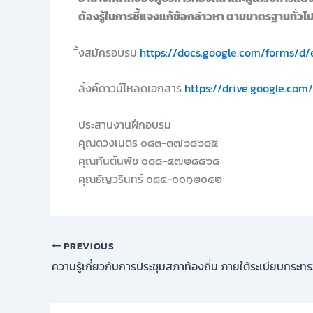
ต้องรู้ในการชี้แจงแก้ข้อกล่าวหา ตามมาตรฐานทั่วไป
ิ้งสมัครอบรม
https://docs.google.com/forms/
ลิ้งค์ดาวน์โหลดเอกสาร
https://drive.google.co
ประสานงานฝึกอบรม
คุณดวงเนตร ๐๘๓-๓๗๖๘๖๘๕
คุณกันต์นพัช ๐๘๘-๕๗๒๘๘๖๘
คุณธัญวรินทร์ ๐๘๔-๐๐๑๒๐๔๒
PREVIOUS