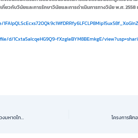
เกี่ยวกับวินัยและการรักษาวินัยและการดำเนินการทางวินัย พ.ศ. 2558 แ
d/e/1FAIpQLScEcxs72OQk9c1WfDRRfy6LFCLP8Mip15ux58f_XoGIn
m/file/d/1Cxta5aIcqeHG9Q9-fXzgleBYM8BEmkgE/view?usp=shar
ความรู้เกี่ยวกับการประชุมสภาท้องถิ่น ภายใต้ระเบียบกระทรวงมหาดไทยว่าด้วยข้อบังคับการประชุมสภาท้องถิ่น พ.ศ. ๒๕๔๗ แก้ไขเพิ่มเติมถึง (ฉบับที่ ๓) พ.ศ. ๒๕๖๕ กรณีศึกษาและการป้องกันแก้ปัญหาการทุจริตหรือกระทำผิดต่อตำแหน่งหน้าที่จากการถูกร้องเรียนต่อคณะกรรมการป้องกันและปราบปรามการทุจริตแห่งชาติ ที่ส่งผลให้พ้นจากตำแหน่ง สำหรับผู้ดำรงตำแหน่งทางการเมืองท้องถิ่น และข้าราชการส่วนท้องถิ่น