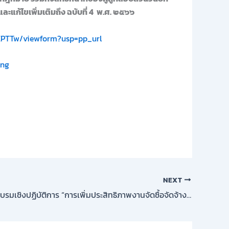
ละแก้ไขเพิ่มเติมถึง ฉบับที่ 4 พ.ศ. ๒๕๖๖
ZPTTw/viewform?usp=pp_url
ing
NEXT
โครงการฝึกอบรมเชิงปฏิบัติการ “การเพิ่มประสิทธิภาพงานจัดซื้อจัดจ้างและการบริหารพัสดุภาครัฐ(แนวทางการจัดซื้อจัดจ้าง, การรับรู้และจำแนกประเภทสินทรัพย์ , การนำเข้าฐานทะเบียนสินทรัพย์, การตรวจสอบงานทะเบียนและบัญชีสินทรัพย์ในระบบบัญชีคอมพิวเตอร์ขององค์กรปกครองส่วนท้องถิ่น (e-LAAS ) ) เพื่อการดำเนินการด้านพัสดุอย่างมืออาชีพ”